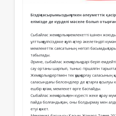
13.03.2023
қайраумен
қажет
Бекасыл Сейітхан, Амангелді
26.03.2024
тті
Сейітханның ұлы: Әкем өзгелерді
Магомед Адиев: Ж
Біздің ғасырымыздың үлкен әлеуметтік қасір
қайраумен өтті
көз алдында есімі
елімізде де күрделі мәселе болып отырға
Сыбайлас жемқорлық мемлекетті ішінен жоюды
ұлттық қауіпсіздікке қауіп-қатер әкелетіндігі к
мемлекеттік саясатының негізгі басымдықтар
табылады.
Әрине, сыбайлас жемқорлық дәрі беріп емдейт
сау ортаны шарпып, тыныс-тіршілігін тарылт
Жемқорлық дертімен тек құқық қорғау саласының
саласындағы белсенділер де қатарға қосылуы к
ешбір қоғам, мемлекет өрге баспайды.
Сыбайлас жемқорлықпен күресті жеке қарау мүм
пайда болғандықтан, оны болдырмау мен алд
етуі қажет.
Мемлекет басшысы Қасым-Жомарт Тоқаев 2020 