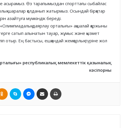
ге асырамыз. Өз тарапымыздан спорттағы сыбайлас
лық шаралар қолданып жатырмыз. Осындай бірқатар
ін азайтуға мүмкіндік береді.
ы «Олимпиадалық даярлау орталығы» ақшалай қаржыны
леттерге сатып алынатын тауар, жұмыс және қызмет
іп отыр. Ең бастысы, ешқандай жемқорлық түріне жол
рталығы» республикалық мемлекеттік қазыналық
кәсіпорны
ntakte
Odnoklassniki
Skype
Messenger
Хатпен жіберу
Басып шығару