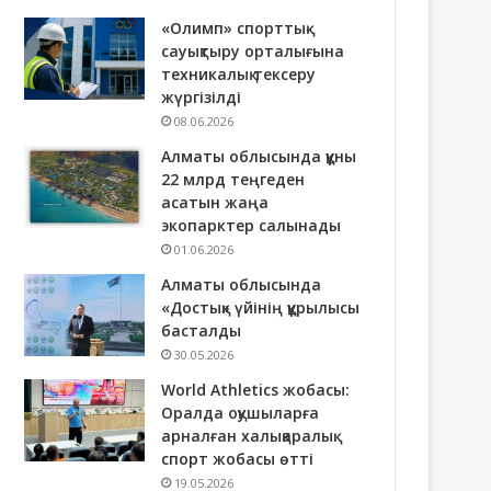
«Олимп» спорттық-
сауықтыру орталығына
техникалық тексеру
жүргізілді
08.06.2026
Алматы облысында құны
22 млрд теңгеден
асатын жаңа
экопарктер салынады
01.06.2026
Алматы облысында
«Достық» үйінің құрылысы
басталды
30.05.2026
World Athletics жобасы:
Оралда оқушыларға
арналған халықаралық
спорт жобасы өтті
19.05.2026