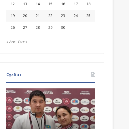
12
13
14
15
16
17
18
19
20
21
22
23
24
25
26
27
28
29
30
« Авг
Окт »
Сұхбат
Бекасыл
Магомед
Сейітхан,
Адиев:
Амангелді
Жанкүйерлерімізд
Сейітханның
көз
ұлы:
алдында
Әкем
есімізді
өзгелерді
жию