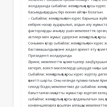
жолдауында сыбайлас жемқорлыққа қарсы күрес 
басымдықтардың бірі екенін айтқан болатын.
– Сыбайлас жемқорлықпен күрес барынша жүйе
көбірек назар аударылып, алдын алу жұмыстар
факторларды анықтау үшін мемлекеттік орга
актілері мен жұмыс үдерісіне жемқорлыққа қар
Сонымен қатар сыбайлас жемқорлықпен күрес жа
бастамашылдық және жедел әрекет ету қасиет
Президенті жолдауында.
Әрине, мемлекеттік қызметшілер заңбұзушылы
көтеріп, өзекті мәселелерді шешуде нақты ш
Сыбайлас жемқорлыққа қарсы күрес жүргізу деге
қажетті шарты. Оны кезінде ғұлама ғалым Ари
секілді біздің мемлекетіміз де сыбайлас же
бағытталған мақсатты жұмыстар жүргізіп келе
сыбайлас жемқорлыққа қарсы қолданылатын заң қ
конвенцияларға қосылған алғашқы мемлекеттер