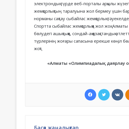
электрондық түрде веб-порталы арқылы жүзе
жемқорлықтың таралуына жол бермеу үшін бар
норманы сақтау сыбайлас жемқорлық тәуекелдер
Спортта сыбайлас жемқорлыққа жол жоқ. Алмат
бөлудегі ашықтыққа, сондай-ақ қазақстандық ат
түрлерінің жоғары сапасына ерекше көңіл бөл
жоқ!
«Алматы «Олимпиадалық даярлау о
Facebook
Twitter
VKo
Басқа жаңалықтар