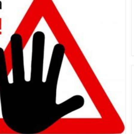
Нилуфар
Раимова:
Ересектер
сынында
алғаш
рет
жүлдеге