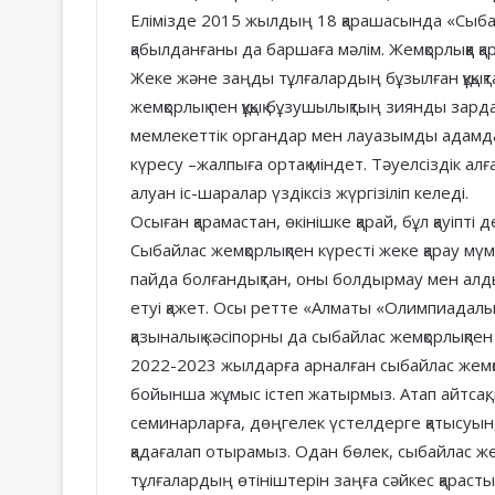
Елімізде 2015 жылдың 18 қарашасында «Сыбайл
қабылданғаны да баршаға мәлім. Жемқорлыққа қ
Жеке және заңды тұлғалардың бұзылған құқық
жемқорлық пен құқық бұзушылықтың зиянды за
мемлекеттік органдар мен лауазымды адамдар 
күресу –жалпыға ортақ міндет. Тәуелсіздік ал
алуан іс-шаралар үздіксіз жүргізіліп келеді.
Осыған қарамастан, өкінішке қарай, бұл қауіпт
Сыбайлас жемқорлықпен күресті жеке қарау мүм
пайда болғандықтан, оны болдырмау мен алд
етуі қажет. Осы ретте «Алматы «Олимпиадалы
қазыналық кәсіпорны да сыбайлас жемқорлықпе
2022-2023 жылдарға арналған сыбайлас жемқорл
бойынша жұмыс істеп жатырмыз. Атап айтсақ, 
семинарларға, дөңгелек үстелдерге қатысуын, 
қадағалап отырамыз. Одан бөлек, сыбайлас жем
тұлғалардың өтініштерін заңға сәйкес қараст