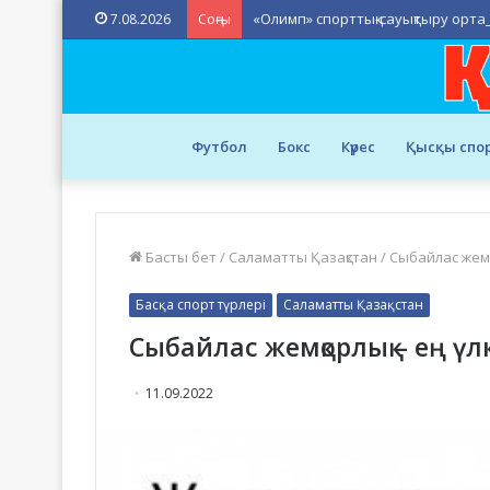
«Олимп» спорттық-сауықтыру орта
7.08.2026
Соңғы
Футбол
Бокс
Күрес
Қысқы спо
Басты бет
/
Саламатты Қазақстан
/
Сыбайлас жемқо
Басқа спорт түрлері
Саламатты Қазақстан
Сыбайлас жемқорлық – ең үлк
11.09.2022