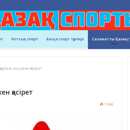
лығында санитарлық-тазалық жұмыстары жүргізілді
рт
Ұлттық спорт
Басқа спорт түрлері
Саламатты Қазақс
рлық – ең үлкен қасірет
ен қасірет
1 046