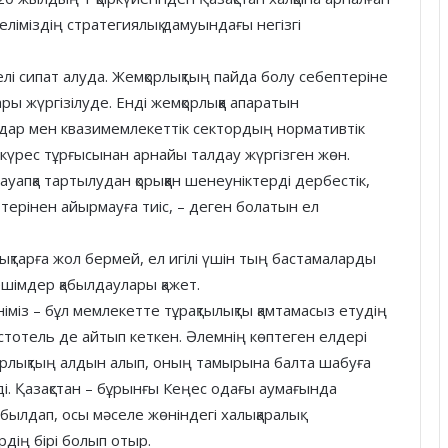
еліміздің стратегиялық дамуындағы негізгі
лі сипат алуда. Жемқорлықтың пайда болу себептеріне
ы жүргізілуде. Енді жемқорлыққа апаратын
ндар мен квазимемлекеттік сектордың нормативтік
сы күрес тұрғысынан арнайы талдау жүргізген жөн.
уапқа тартылудан қорыққан шенеуніктерді дербестік,
терінен айырмауға тиіс, – деген болатын ел
қтарға жол бермей, ел игілі үшін тың бастамаларды
ешімдер қабылдаулары қажет.
німіз – бұл мемлекетте тұрақтылықты қамтамасыз етудің
стотель де айтып кеткен. Әлемнің көптеген елдері
мқорлықтың алдын алып, оның тамырына балта шабуға
ді. Қазақстан – бұрынғы Кеңес одағы аумағында
абылдап, осы мәселе жөніндегі халықаралық
дің бірі болып отыр.