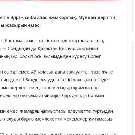
іліктім
16.04.2023
анкүйерлеріміздің
Нилуфар Раимова: Ересектер сынын
етінің бірі – сыбайлас жемқорлық. Мұндай дерттің
зді жию қажет
алғаш рет жүлдеге іліктім
ны жасырын емес.
ң бастамасы мен жетістіктерді жоққа шығаратын,
үмәнсіз. Сондықтан да Қазақстан Республикасының
ының бірі болып осы зұлымдықпен күресу болып
ін сырқат емес. Айналасындағы салауатты, таза және
атын дертті болдырмаудың тетігі халықтың өзінде.
 қызметкерлері емес, сонымен қатар қоғамның әр
ерек. Бір бұзылмайтын ақиқат бар: әділдік болмай
кін емес. Жемқорлық қылмыстары әлеуметтік тұрғыдан
ын алуды барлық мемлекеттік мекемелер қамтамасыз
жылдың 1 қыркүйегіндегі Қазақстан халқына арналған