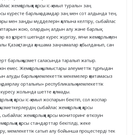
ас жемқорлыққа қарсы іс-қимыл туралы» заң
арсы күресте барлық адамдар заң мен сот алдында тең.
тары мен заңды мүдделерін қалпына келтіру, сыбайлас
рдаптарын жою, олардың алдын алу және барлық
өз құзіреті шегінде күрес жүргізу, яғни жемқорлықпен
ғалы Қазақстанда қаншама заңнамалар қабылданып, сан
і дерт барлық қызмет саласында таралып жатыр.
кін емес. Жемқорлық қылмыстары әлеуметтік тұрғыдан
ын алуды барлық мемлекеттік мекемелер қамтамасыз
қ даярлау орталығы» республикалық мемлекеттік
н күресу жолында шетте қалмады.
ыққа қарсы іс-қимыл жоспарын бекітіп, сол жоспар
қызметкерлердің сыбайлас жемқорлыққа қарсы
сыбайлас жемқорлыққа қарсы мониторинг өткізуін
қорлыққа қарсы стандарттар бекітілді, жеке
ыру, мемлекеттік сатып алу бойынша процестерді тек