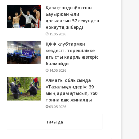
Қазақстандық боксшы
Бауыржан Әли
қарсыласын 57 секундта
нокаутқа жіберді
15.05.2026
ҚФФ клубтармен
кездесті: төрешілікке
қатысты кадрлық өзгеріс
болмайды
14.05.2026
Алматы облысында
«Тазалық күндері»: 39
мың адам қатысып, 760
тонна қоқыс жиналды
03.05.2026
Тағы да