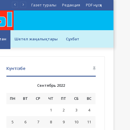
Газет туралы
Редакция
PDF нұсқа
тан
Шетел жаңалықтары
Сұхбат
Күнтізбе
Сентябрь 2022
ПН
ВТ
СР
ЧТ
ПТ
СБ
ВС
1
2
3
4
5
6
7
8
9
10
11