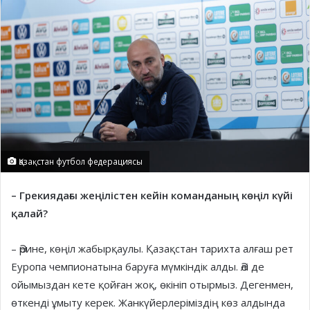
Қазақстан футбол федерациясы
– Грекиядағы жеңілістен кейін команданың көңіл күйі
қалай?
– Әрине, көңіл жабырқаулы. Қазақстан тарихта алғаш рет
Еуропа чемпионатына баруға мүмкіндік алды. Әлі де
ойымыздан кете қойған жоқ, өкініп отырмыз. Дегенмен,
өткенді ұмыту керек. Жанкүйерлеріміздің көз алдында