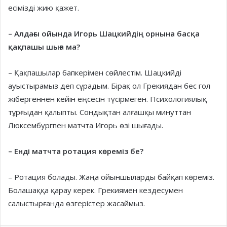
есімізді жию қажет.
– Алдағы ойында Игорь Шацкийдің орнына басқа
қақпашы шыға ма?
– Қақпашылар бапкерімен сөйлестім. Шацкийді
ауыстырамыз деп сұрадым. Бірақ ол Грекиядан бес гол
жібергеннен кейін еңсесін түсірмеген. Психологиялық
тұрғыдан қалыпты. Сондықтан алғашқы минуттан
Люксембургпен матчта Игорь өзі шығады.
– Енді матчта ротация көреміз бе?
– Ротация болады. Жаңа ойыншыларды байқап көреміз.
Болашаққа қарау керек. Грекиямен кездесумен
салыстырғанда өзгерістер жасаймыз.