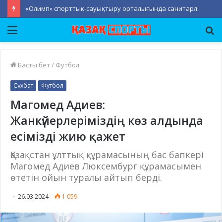
«Олимп» спорттық-сауықтыру орталығында санитарлық-тазалық жұмыстары жүргізілді
Мәзір
Із
Басты бет
/
Футбол
Сұхбат
Футбол
Магомед Адиев:
Жанкүйерлеріміздің көз алдында
есімізді жию қажет
Қазақстан ұлттық құрамасының бас бапкері
Магомед Адиев Люксембург құрамасымен
өтетін ойын туралы айтып берді.
26.03.2024
1 059