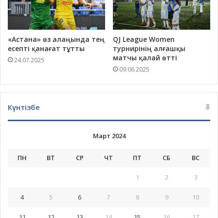
«Астана» өз алаңында тең
QJ League Women
есепті қанағат тұтты
турнирінің алғашқы
матчы қалай өтті
24.07.2025
09.06.2025
Күнтізбе
Март 2024
ПН
ВТ
СР
ЧТ
ПТ
СБ
ВС
1
2
3
4
5
6
7
8
9
10
11
12
13
14
15
16
17