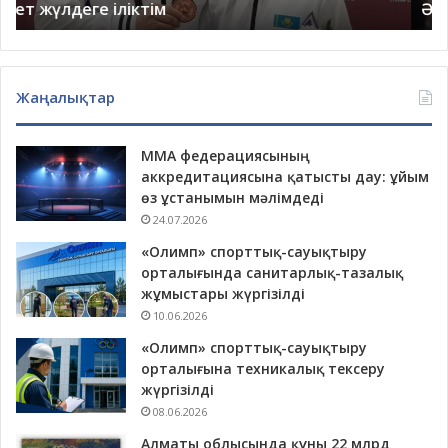
Әкем өзгелерді қайраумен өтті
Жаңалықтар
ММА федерациясының
аккредитациясына қатысты дау: ұйым
өз ұстанымын мәлімдеді
24.07.2026
«Олимп» спорттық-сауықтыру
орталығында санитарлық-тазалық
жұмыстары жүргізілді
10.06.2026
«Олимп» спорттық-сауықтыру
орталығына техникалық тексеру
жүргізілді
08.06.2026
Алматы облысында құны 22 млрд