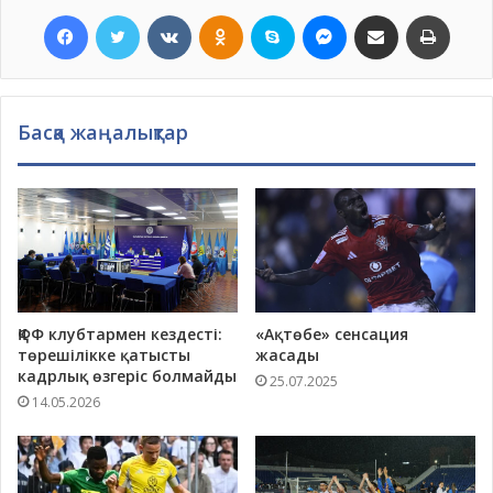
Facebook
Twitter
VKontakte
Odnoklassniki
Skype
Messenger
Хатпен жіберу
Басып шығ
Басқа жаңалықтар
ҚФФ клубтармен кездесті:
«Ақтөбе» сенсация
төрешілікке қатысты
жасады
кадрлық өзгеріс болмайды
25.07.2025
14.05.2026