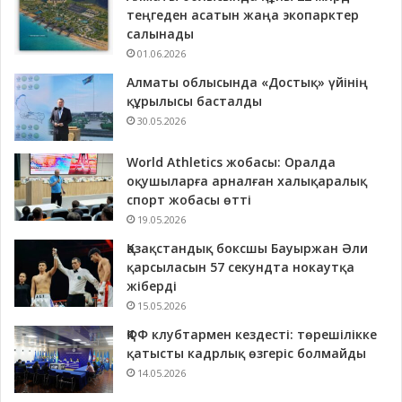
теңгеден асатын жаңа экопарктер
салынады
01.06.2026
Алматы облысында «Достық» үйінің
құрылысы басталды
30.05.2026
World Athletics жобасы: Оралда
оқушыларға арналған халықаралық
спорт жобасы өтті
19.05.2026
Қазақстандық боксшы Бауыржан Әли
қарсыласын 57 секундта нокаутқа
жіберді
15.05.2026
ҚФФ клубтармен кездесті: төрешілікке
қатысты кадрлық өзгеріс болмайды
14.05.2026