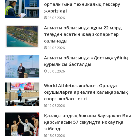
орталығына техникалық тексеру
жүргізілді
08.06.2026
Алматы облысында құны 22 млрд
теңгеден асатын жаңа экопарктер
салынады
01.06.2026
Алматы облысында «Достық» үйінің
құрылысы басталды
30.05.2026
World Athletics жобасы: Оралда
оқушыларға арналған халықаралық
спорт жобасы өтті
19.05.2026
Қазақстандық боксшы Бауыржан Әли
қарсыласын 57 секундта нокаутқа
жіберді
15.05.2026