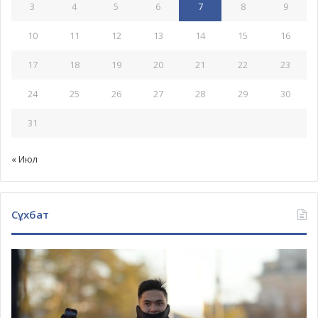
3
4
5
6
7
8
9
10
11
12
13
14
15
16
17
18
19
20
21
22
23
24
25
26
27
28
29
30
31
« Июл
Сұхбат
Бекасыл
Ма
Сейітхан,
Ад
Амангелді
Жа
Сейітханның
кө
ұлы:
ал