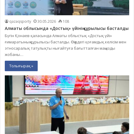
qazaqsporty
30.05.2026
108
Алматы облысында «Достық» үйінің құрылысы басталды
Бүгін Қонаев қаласында Алматы облыстық «Достық үйі»
ғимаратының құрылысы басталды. Өңірдегі қоғамдық келісім мен
этносаралық татулықты нығайтуға бағытталған маңызды
жобаны…
Толығырақ »