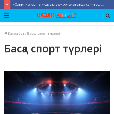
«Олимп» спорттық-сауықтыру орталығында санитарлық-тазалық жұмыстары жүргізілді
Мәзір
Із
Басты бет
/
Басқа спорт түрлері
Басқа спорт түрлері