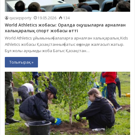
qazaqsporty
19.05.2026
134
World Athletics жобасы: Оралда оқушыларға арналған
халықаралық спорт жобасы өтті
World Athletics ұйымының балаларға арналған халықаралық Kids
Athletics жобасы Қазақстанның батыс өңірінде жалғасып жатыр.
Бұл жолы ауқымды жоба Батыс Қазақстан…
Толығырақ »