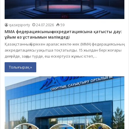
qazaqsporty
24.07.2026
59
ММА федерациясының аккредитациясына қатысты дау:
ұйым өз ұстанымын мәлімдеді
Қазақстанның Біріккен аралас жекпе-жек (ММА) федерациясының
аккредитациясы уақытша тоқтатылды. 15 жылдан бері жоғары
деңгейде, заңды түрде, еш ескертусіз жұмыс істеп,…
Толығырақ »