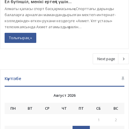
Ел бүгіншіл, менікі ертеңгі үшін…
Алматы қаласы спорт басқармасының «Спорттағы дарынды
балаларға арналған мамандандырылған мектеп-интернат-
колледжінде» өткен рухани кездесуге «Ахмет. Ұлт ұстазы»
телехикаясында Ахмет атамыздың рөлін…
Толығырақ »
Next page
Күнтізбе
Август 2026
ПН
ВТ
СР
ЧТ
ПТ
СБ
ВС
1
2