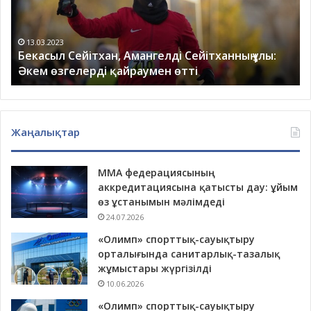
Әкем
ес
өзгелерді
ж
қайраумен
қа
13.03.2023
Бекасыл Сейітхан, Амангелді Сейітханның ұлы:
өтті
Әкем өзгелерді қайраумен өтті
Жаңалықтар
ММА федерациясының
аккредитациясына қатысты дау: ұйым
өз ұстанымын мәлімдеді
24.07.2026
«Олимп» спорттық-сауықтыру
орталығында санитарлық-тазалық
жұмыстары жүргізілді
10.06.2026
«Олимп» спорттық-сауықтыру