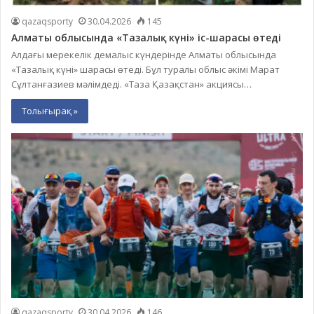
qazaqsporty
30.04.2026
145
Алматы облысында «Тазалық күні» іс-шарасы өтеді
Алдағы мерекелік демалыс күндерінде Алматы облысында
«Тазалық күні» шарасы өтеді. Бұл туралы облыс әкімі Марат
Сұлтанғазиев мәлімдеді. «Таза Қазақстан» акциясы…
Толығырақ »
qazaqsporty
30.04.2026
146