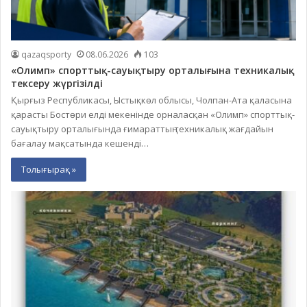
qazaqsporty
08.06.2026
103
«Олимп» спорттық-сауықтыру орталығына техникалық
тексеру жүргізілді
Қырғыз Республикасы, Ыстықкөл облысы, Чолпан-Ата қаласына
қарасты Бостөри елді мекенінде орналасқан «Олимп» спорттық-
сауықтыру орталығында ғимараттың техникалық жағдайын
бағалау мақсатында кешенді…
Толығырақ »