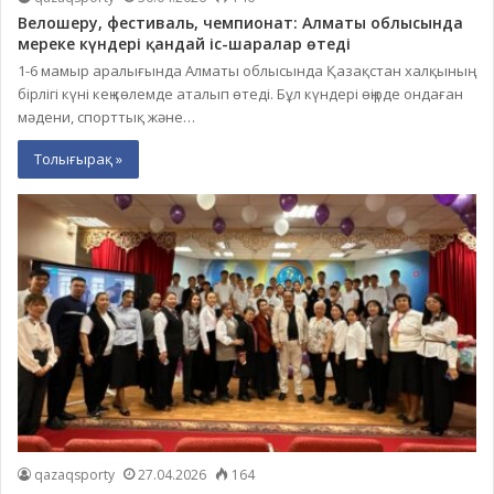
Велошеру, фестиваль, чемпионат: Алматы облысында
мереке күндері қандай іс-шаралар өтеді
1-6 мамыр аралығында Алматы облысында Қазақстан халқының
бірлігі күні кең көлемде аталып өтеді. Бұл күндері өңірде ондаған
мәдени, спорттық және…
Толығырақ »
qazaqsporty
27.04.2026
164