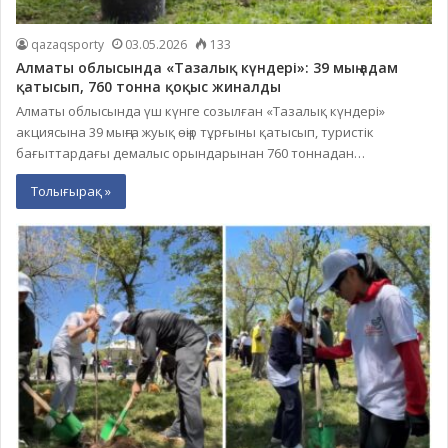
qazaqsporty
03.05.2026
133
Алматы облысында «Тазалық күндері»: 39 мың адам
қатысып, 760 тонна қоқыс жиналды
Алматы облысында үш күнге созылған «Тазалық күндері»
акциясына 39 мыңға жуық өңір тұрғыны қатысып, туристік
бағыттардағы демалыс орындарынан 760 тоннадан…
Толығырақ »