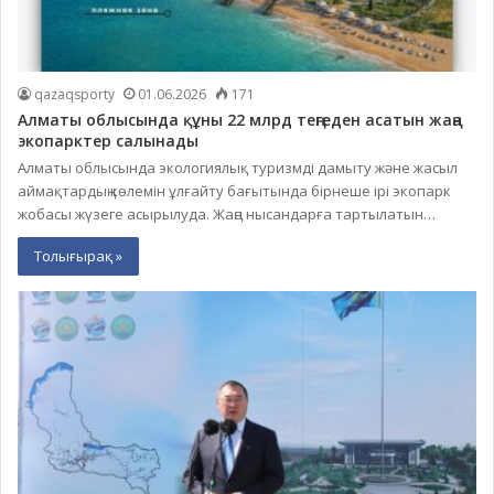
qazaqsporty
01.06.2026
171
Алматы облысында құны 22 млрд теңгеден асатын жаңа
экопарктер салынады
Алматы облысында экологиялық туризмді дамыту және жасыл
аймақтардың көлемін ұлғайту бағытында бірнеше ірі экопарк
жобасы жүзеге асырылуда. Жаңа нысандарға тартылатын…
Толығырақ »