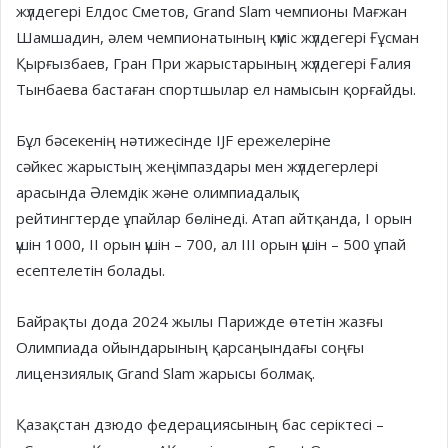
жүлдегері Елдос Сметов, Grand Slam чемпионы Мағжан
Шамшадин, әлем чемпионатының күміс жүлдегері Ғұсман
Қырғызбаев, Гран При жарыстарының жүлдегері Ғалия
Тынбаева бастаған спортшылар ел намысын қорғайды.
Бұл бәсекенің нәтижесінде IJF ережелеріне
сәйкес жарыстың жеңімпаздары мен жүлдегерлері
арасында Әлемдік және олимпиадалық
рейтингтерде ұпайлар бөлінеді. Атап айтқанда, І орын
үшін 1000, ІІ орын үшін – 700, ал ІІІ орын үшін – 500 ұпай
есептелетін болады.
Байрақты дода 2024 жылы Парижде өтетін жазғы
Олимпиада ойындарының қарсаңындағы соңғы
лицензиялық Grand Slam жарысы болмақ.
Қазақстан дзюдо федерациясының бас серіктесі –