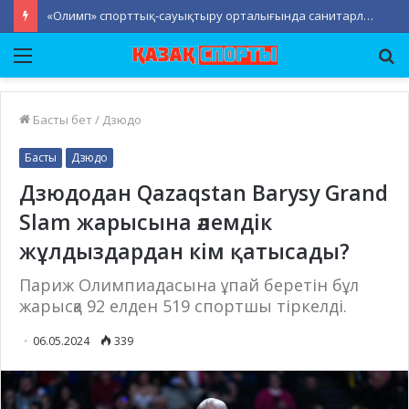
«Олимп» спорттық-сауықтыру орталығында санитарлық-тазалық жұмыстары жүргізілді
Мәзір
Із
Басты бет
/
Дзюдо
Басты
Дзюдо
Дзюдодан Qazaqstan Barysy Grand
Slam жарысына әлемдік
жұлдыздардан кім қатысады?
Париж Олимпиадасына ұпай беретін бұл
жарысқа 92 елден 519 спортшы тіркелді.
06.05.2024
339