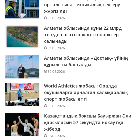
орталығына техникалық тексеру
жүргізілді
08.06.2026
Алматы облысында құны 22 млрд
теңгеден асатын жаңа экопарктер
салынады
01.06.2026
Алматы облысында «Достық» үйінің
құрылысы басталды
30.05.2026
World Athletics жобасы: Оралда
оқушыларға арналған халықаралық
спорт жобасы өтті
19.05.2026
Қазақстандық боксшы Бауыржан Әли
қарсыласын 57 секундта нокаутқа
жіберді
15.05.2026