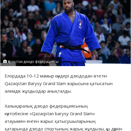
Қазақстан дзюдо федерациясы
Елордада 10-12 мамыр күндері дзюдодан өтетін
Qazaqstan Barysy Grand Slam жарысына қатысатын
әлемдік жұлдыздар анықталды.
Халықаралық дзюдо федерациясының
күнтізбесіне «Qazaqstan barysy Grand Slam»
атауымен енген жарыс қатысушыларының
қатарында дзюдо спортының жарық жұлдызы, үш дүркін