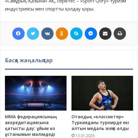
«Самұрық-Қазына» АҚ, серіктес – «Sport Qory» туризм
индустриясы мен спортты қолдау қоры.
Facebook
Twitter
VKontakte
Odnoklassniki
Skype
Messenger
Хатпен жіберу
Басып шығ
Басқа жаңалықтар
ММА федерациясының
Отандық «классиктер»
аккредитациясына
Түркиядағы турнирде екі
қатысты дау: ұйым өз
алтын медаль жеңіп алды
ұстанымын мәлімдеді
13.01.2026