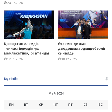
24.07.2026
Қазақстан әлемдік
Өскеменде жас
теннистің ең үздік үш
дзюдошылардың шеберлігі
мемлекетінің бірі атанды
сыналды
12.01.2026
30.12.2025
Күнтізбе
Май 2024
ПН
ВТ
СР
ЧТ
ПТ
СБ
ВС