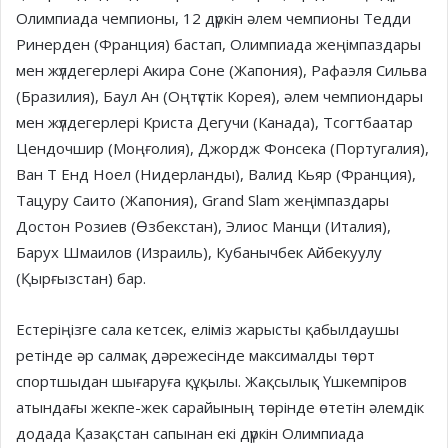
Олимпиада чемпионы, 12 дүркін әлем чемпионы Тедди
Ринерден (Франция) бастап, Олимпиада жеңімпаздары
мен жүлдегерлері Акира Соне (Жапония), Рафаэля Сильва
(Бразилия), Баул Ан (Оңтүстік Корея), әлем чемпиондары
мен жүлдегерлері Криста Дегучи (Канада), Тсогтбаатар
Цендочшир (Моңғолия), Джордж Фонсека (Португалия),
Ван Т Енд Ноел (Нидерланды), Валид Кьяр (Франция),
Тацуру Саито (Жапония), Grand Slam жеңімпаздары
Достон Розиев (Өзбекстан), Элиос Манци (Италия),
Барух Шмаилов (Израиль), Кубанычбек Айбекуулу
(Қырғызстан) бар.
Естеріңізге сала кетсек, еліміз жарысты қабылдаушы
ретінде әр салмақ дәрежесінде максималды төрт
спортшыдан шығаруға құқылы. Жақсылық Үшкемпіров
атындағы жекпе-жек сарайының төрінде өтетін әлемдік
додада Қазақстан сапынан екі дүркін Олимпиада