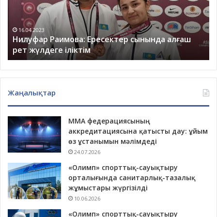
Әкем
ес
өзгелерді
ж
қайраумен
қ
13.03.2023
Бекасыл Сейітхан, Амангелді Сейітханның ұлы:
өтті
Әкем өзгелерді қайраумен өтті
Жаңалықтар
ММА федерациясының
аккредитациясына қатысты дау: ұйым
өз ұстанымын мәлімдеді
24.07.2026
«Олимп» спорттық-сауықтыру
орталығында санитарлық-тазалық
жұмыстары жүргізілді
10.06.2026
«Олимп» спорттық-сауықтыру