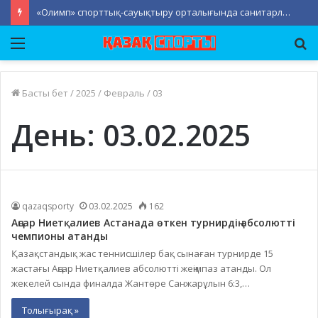
«Олимп» спорттық-сауықтыру орталығында санитарлық-тазалық жұмыстары жүргізілді
Мәзір
Із
Басты бет
/
2025
/
Февраль
/
03
День:
03.02.2025
qazaqsporty
03.02.2025
162
Аңсар Ниетқалиев Астанада өткен турнирдің абсолютті
чемпионы атанды
Қазақстандық жас теннисшілер бақ сынаған турнирде 15
жастағы Аңсар Ниетқалиев абсолютті жеңімпаз атанды. Ол
жекелей сында финалда Жантөре Санжарұлын 6:3,…
Толығырақ »