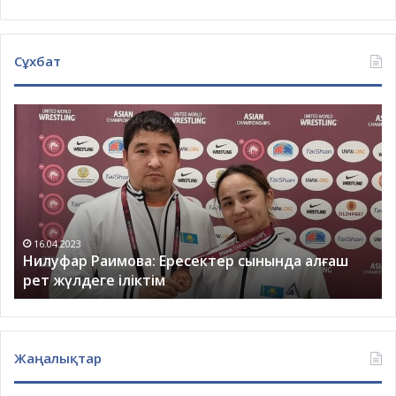
Сұхбат
Бекасыл
Сейітхан,
Амангелді
Сейітханның
ұлы:
Әкем
өзгелерді
қайраумен
13.03.2023
 алғаш
Бекасыл Сейітхан, Амангелді Сейітханның ұ
өтті
Әкем өзгелерді қайраумен өтті
Жаңалықтар