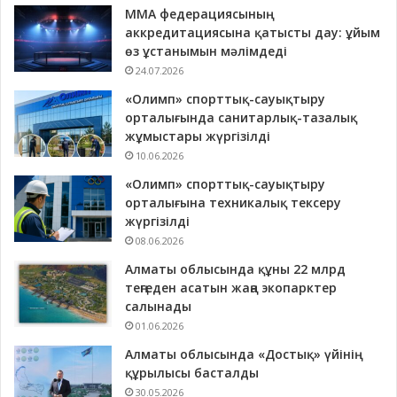
ММА федерациясының
аккредитациясына қатысты дау: ұйым
өз ұстанымын мәлімдеді
24.07.2026
«Олимп» спорттық-сауықтыру
орталығында санитарлық-тазалық
жұмыстары жүргізілді
10.06.2026
«Олимп» спорттық-сауықтыру
орталығына техникалық тексеру
жүргізілді
08.06.2026
Алматы облысында құны 22 млрд
теңгеден асатын жаңа экопарктер
салынады
01.06.2026
Алматы облысында «Достық» үйінің
құрылысы басталды
30.05.2026