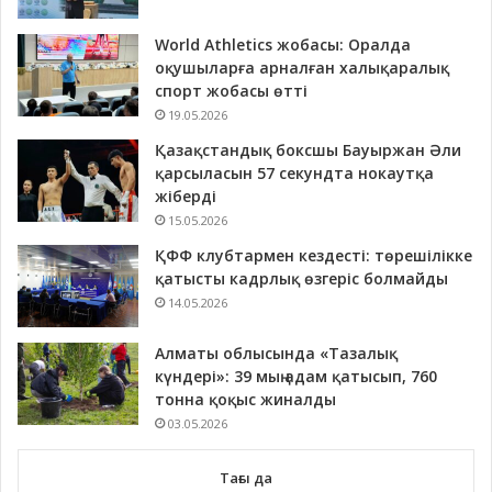
World Athletics жобасы: Оралда
оқушыларға арналған халықаралық
спорт жобасы өтті
19.05.2026
Қазақстандық боксшы Бауыржан Әли
қарсыласын 57 секундта нокаутқа
жіберді
15.05.2026
ҚФФ клубтармен кездесті: төрешілікке
қатысты кадрлық өзгеріс болмайды
14.05.2026
Алматы облысында «Тазалық
күндері»: 39 мың адам қатысып, 760
тонна қоқыс жиналды
03.05.2026
Тағы да