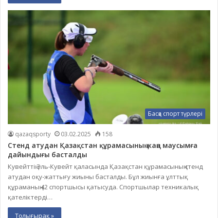
Басқа спорт түрлері
qazaqsporty
03.02.2025
158
Стенд атудан Қазақстан құрамасының жаңа маусымға
дайындығы басталды
Кувейттің Эль-Кувейт қаласында Қазақстан құрамасының стенд
атудан оқу-жаттығу жиыны басталды. Бұл жиынға ұлттық
құраманың 42 спортшысы қатысуда. Спортшылар техникалық
қателіктерді…
Толығырақ »