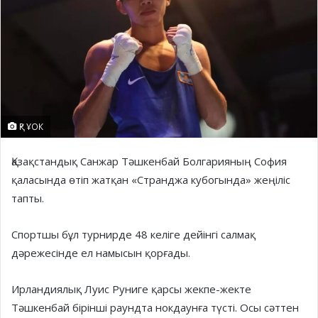
ҚР ҰОК
Қазақстандық Санжар Тәшкенбай Болгарияның София
қаласында өтіп жатқан «Странджа кубогында» жеңіліс
тапты.
Спортшы бұл турнирде 48 келіге дейінгі салмақ
дәрежесінде ел намысын қорғады.
Ирландиялық Луис Руниге қарсы жекпе-жекте
Тәшкенбай бірінші раундта нокдаунға түсті. Осы сәттен