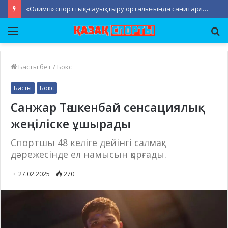
«Олимп» спорттық-сауықтыру орталығында санитарлық-тазалық жұмыстары жүргізілді
Мәзір
Із
Басты бет
/
Бокс
Басты
Бокс
Санжар Тәшкенбай сенсациялық
жеңіліске ұшырады
Спортшы 48 келіге дейінгі салмақ
дәрежесінде ел намысын қорғады.
27.02.2025
270