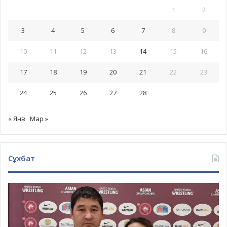
1
2
3
4
5
6
7
8
9
10
11
12
13
14
15
16
17
18
19
20
21
22
23
24
25
26
27
28
« Янв
Мар »
Сұхбат
Бекасыл
Сейітхан,
Амангелді
Сейітханның