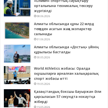
«Олимп» спорттық-сауықтыру
орталығына техникалық тексеру
жүргізілді
08.06.2026
Алматы облысында құны 22 млрд
теңгеден асатын жаңа экопарктер
салынады
01.06.2026
Алматы облысында «Достық» үйінің
құрылысы басталды
30.05.2026
World Athletics жобасы: Оралда
оқушыларға арналған халықаралық
спорт жобасы өтті
19.05.2026
Қазақстандық боксшы Бауыржан Әли
қарсыласын 57 секундта нокаутқа
жіберді
15.05.2026