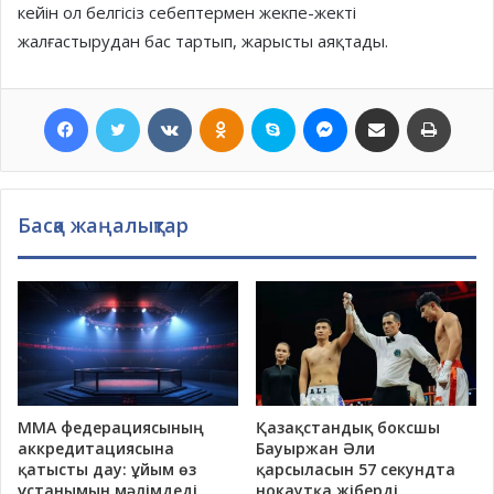
кейін ол белгісіз себептермен жекпе-жекті
жалғастырудан бас тартып, жарысты аяқтады.
Facebook
Twitter
VKontakte
Odnoklassniki
Skype
Messenger
Хатпен жіберу
Басып шығ
Басқа жаңалықтар
ММА федерациясының
Қазақстандық боксшы
аккредитациясына
Бауыржан Әли
қатысты дау: ұйым өз
қарсыласын 57 секундта
ұстанымын мәлімдеді
нокаутқа жіберді