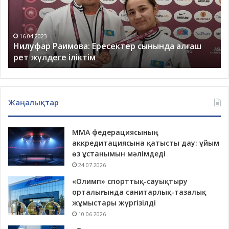
ұлы:
Әкем
өзгелерді
қайраумен
13.03.2023
аш
Бекасыл Сейітхан, Амангелді Сейітханның ұлы:
өтті
Әкем өзгелерді қайраумен өтті
Жаңалықтар
ММА федерациясының
аккредитациясына қатысты дау: ұйым
өз ұстанымын мәлімдеді
24.07.2026
«Олимп» спорттық-сауықтыру
орталығында санитарлық-тазалық
жұмыстары жүргізілді
10.06.2026