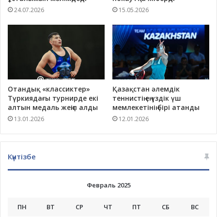
24.07.2026
15.05.2026
Отандық «классиктер»
Қазақстан әлемдік
Түркиядағы турнирде екі
теннистің ең үздік үш
алтын медаль жеңіп алды
мемлекетінің бірі атанды
13.01.2026
12.01.2026
Күнтізбе
Февраль 2025
ПН
ВТ
СР
ЧТ
ПТ
СБ
ВС