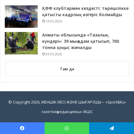
ҚФФ клубтармен кездесті: төрешілікке
қатысты кадрлық өзгеріс болмайды
14.05.2026
Алматы облысында «Тазалық
күндері»: 39 мың адам қатысып, 760
тонна қоқыс жиналды
03.05.2026
Тағы да
© Copyright 2026, МЕНШІК ИЕСІ ЖӘНЕ ШЫҒАРУШЫ – «Sport&ks»
газетінің редакциясы» ЖШС